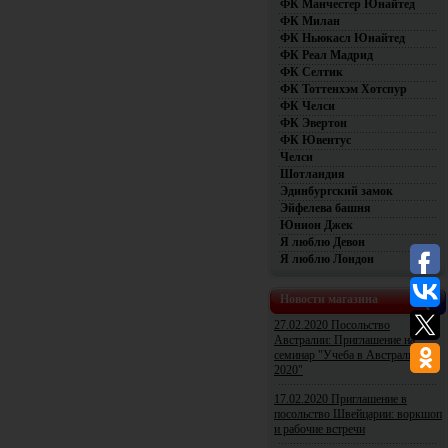
ФК Манчестер Юнайтед
ФК Милан
ФК Ньюкасл Юнайтед
ФК Реал Мадрид
ФК Селтик
ФК Тоттенхэм Хотспур
ФК Челси
ФК Эвертон
ФК Ювентус
Челси
Шотландия
Эдинбургский замок
Эйфелева башня
Юнион Джек
Я люблю Девон
Я люблю Лондон
Новости магазина
27.02.2020 Посольство
Австралии: Приглашение на
семинар "Учеба в Австралии
2020"
17.02.2020 Приглашение в
посольство Швейцарии: воркшоп
и рабочие встречи