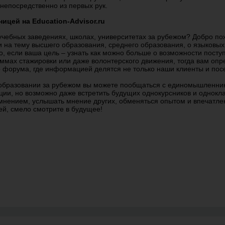
непосредственно из первых рук.
ицей на Education-Advisor.ru
чебных заведениях, школах, университетах за рубежом? Добро по
на тему высшего образования, среднего образования, о языковых к
о, если ваша цель – узнать как можно больше о возможности посту
мах стажировки или даже волонтерского движения, тогда вам опр
форума, где информацией делятся не только наши клиенты и посе
образовании за рубежом вы можете пообщаться с единомышленника
и, но возможно даже встретить будущих однокурсников и однокла
мнением, услышать мнение других, обменяться опытом и впечатл
ей, смело смотрите в будущее!