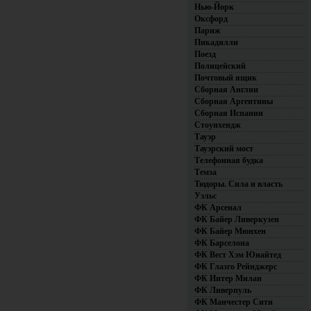
Нью-Йорк
Оксфорд
Париж
Пикадилли
Поезд
Полицейский
Почтовый ящик
Сборная Англии
Сборная Аргентины
Сборная Испании
Стоунхендж
Тауэр
Тауэрский мост
Телефонная будка
Темза
Тюдоры. Сила и власть
Уэльс
ФК Арсенал
ФК Байер Ливеркузен
ФК Байер Мюнхен
ФК Барселона
ФК Вест Хэм Юнайтед
ФК Глазго Рейнджерс
ФК Интер Милан
ФК Ливерпуль
ФК Манчестер Сити