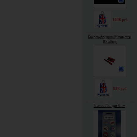
1498
руб.
Брелок-фонарик Манчестер
Юнайтед
838
руб.
Значки Лондон 6 шт.