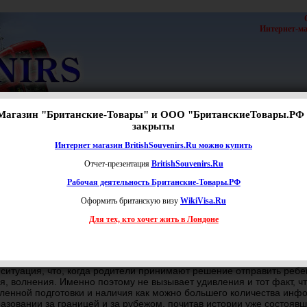
Интернет-маг
Магазин "Британские-Товары" и ООО "БританскиеТовары.РФ 
с
|
Новости
закрыты
Расширенный поиск
Интернет магазин BritishSouvenirs.Ru можно купить
России и за рубежом на Education-Advisor.ru
Отчет-презентация
BritishSouvenirs.Ru
Рабочая деятельность Британские-Товары.РФ
Отзывы об образовании за рубежом на
Education-Advisor.r
Оформить британскую визу
WikiVisa.Ru
Для тех, кто хочет жить в Лондоне
вании за рубежом или за границей? Ответ очень простой – для тог
собственное представление о возможности получения заграничного
ься своей информацией с остальными пользователями.
 ситуация, что, когда родители принимают решение отправить ребе
, волнения. Именно поэтому не вызывает удивления и тот факт, ч
ленной подготовки и наличия как можно большего количества инфо
зовании за границей и за рубежом, почитав истории уже состоявши