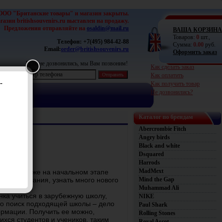
ООО "Британские товары" и магазин закрыты.
азин britishsouvenirs.ru выставлен на продажу.
Предложения отправляйте на
osaldin@mail.ru
ВАША КОРЗИНА
Товаров:
0
шт.,
Телефон:
+7(495) 984-42-88
Сумма:
0.00
руб.
Email:
order@britishsouvenirs.ru
Оформить заказ
Если не дозвонились, мы Вам позвоним!
Как сделать заказ
Как оплатить
-
Как получить товар
Не дозвонились?
Каталог по брендам
Abercrombie Fitch
Angry birds
u
Black and white
Dsquared
Harrods
MadMext
о, чтобы уже на начальном этапе
Mind the Gap
 образования, узнать много нового
Muhammad Ali
нка учиться в зарубежную школу,
NIKE
то поиск подходящей школы – дело
Paul Shark
рмации. Получить ее можно,
Rolling Stones
хся студентов и учеников, таким
Royal Ascot