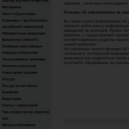
Значки, магниты и брелоки
образом, узнав все необходимое 
Фоторамки
Отзывы об образовании за гран
Часы и будильники
Сувениры с футбольной и
Вы также ищете информацию об у
сможете найти массу информации 
английской символикой
заведений за границей. Кроме тог
Официальная продукция
рубежом, о существующих програм
соответствующие разделы нашего 
Manchester United FC
нашей компании.
Любимые иностранные
На страницах нашего форума об 
команды в Британии
полезной и интересной информаци
возможностью поделиться своим 
Эксклюзивные сувениры
получайте образование за границ
Копилки и шкатулки
Новогодние подарки
Посуда
Посуда из костяного
фарфора
Бижутерия
Зонты с символикой
Чаи, кондитерские изделия,
еда
Мячи и спортивные