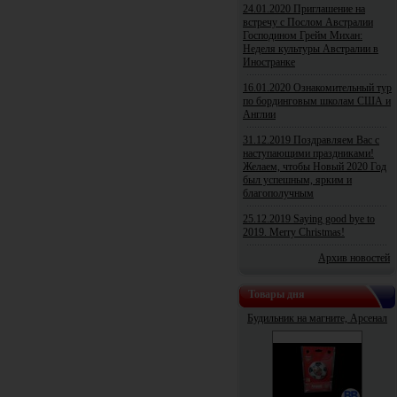
24.01.2020 Приглашение на
встречу с Послом Австралии
Господином Грейм Михан:
Неделя культуры Австралии в
Иностранке
16.01.2020 Ознакомительный тур
по бординговым школам США и
Англии
31.12.2019 Поздравляем Вас с
наступающими праздниками!
Желаем, чтобы Новый 2020 Год
был успешным, ярким и
благополучным
25.12.2019 Saying good bye to
2019. Merry Christmas!
Архив новостей
Товары дня
Будильник на магните, Арсенал