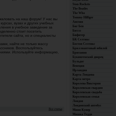
Ston Rockets
The Beatles
The Who
Tommy Hilfiger
жаловать на наш форум! У нас вы
Англия
урсах, вузах и других учебных
Биг Бен
пления в учебное заведение за
Битлз
еделенно стоит посетить
Бифитер
тители сайта, но и специалисты
БК Селтикс
ми, найти не только массу
Бостон Селтикс
ссников. Воспользуйтесь
Бриллиантовый юбилей
ениями. Используйте информацию,
Британия
Букингемский дворец
Бульдог
Венеция
Ирландия
Карта Лондона
Карта метро
Королева Виктория
Королевская гвардия
Королевская свадьба
Королевская семья
Лондон
Лондонский автобус
Все статьи
Мини Купер
Мишка Тедди