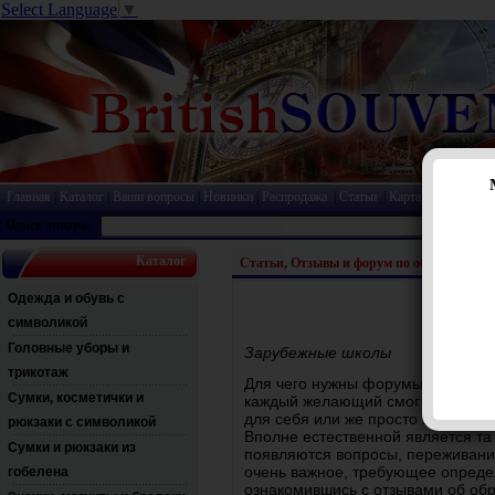
Select Language
▼
Главная
|
Каталог
|
Ваши вопросы
|
Новинки
|
Распродажа
|
Статьи
|
Карта сайта
|
Прай
Поиск товара:
Каталог
Статьи, Отзывы и форум по образованию в 
Одежда и обувь с
символикой
Головные уборы и
Зарубежные школы
трикотаж
Для чего нужны форумы об образо
Сумки, косметички и
каждый желающий смог составить 
для себя или же просто поделит
рюкзаки с символикой
Вполне естественной является та
Сумки и рюкзаки из
появляются вопросы, переживания
очень важное, требующее опреде
гобелена
ознакомившись с отзывами об обра